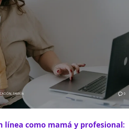
CACIÓN
,
FAMILIA
0
n línea como mamá y profesional: